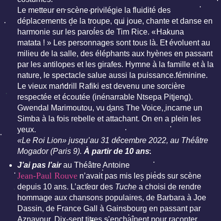
Le metteur en scène privilégie la fluidité des
déplacements de la troupe, qui joue, chante et danse en
harmonie sur les paroles de Tim Rice. « Hakuna
matata ! » Les personnages sont tous là. Et évoluent au
milieu de la salle, des éléphants aux hyènes en passant
par les antilopes et les girafes. Hymne à la famille et à la
nature, le spectacle salue aussi la puissance féminine.
Le vieux mandrill Rafiki est devenu une sorcière
respectée et écoutée (inénarrable Ntsepa Pitjeng).
Gwendal Marimoutou, vu dans The Voice, incarne un
Simba à la fois rebelle et attachant. On en a plein les
yeux.
«Le Roi Lion» jusqu’au 31 décembre 2022, au Théâtre
Mogador (Paris 9).
À partir de 10 ans.
J’ai pas l’air
au Théâtre Antoine
Jean-Paul Rouve
n’avait pas mis les pieds sur scène
depuis 10 ans. L’acteur des
Tuche
a choisi de rendre
hommage aux chansons populaires, de Barbara à Joe
Dassin, de France Gall à Gainsbourg en passant par
Aznavour. Dix-sept titres s’enchaînent pour raconter