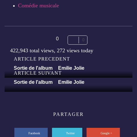
Comédie musicale
0
0
422,943 total views, 272 views today
ARTICLE PRECEDENT
Sortie de l'album
Emilie Jolie
ARTICLE SUIVANT
Article
précédent
Sortie de l'album
Emilie Jolie
Navigation
Article
suivant
de
l’article
PARTAGER
Facebook
Twitter
Google +