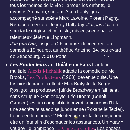
tous les thèmes de la vie : l’amour, les enfants, le
divorce. Au piano, son ami Alain Lanty, qui a
accompagné sur scène Marc Lavoine, Florent Pagny,
Renaud ou encore Johnny Hallyday.
J’ai pas l’air,
un
spectacle original et intimiste, mis en scène par le
talentueux Jérémie Lippmann.
J’ai pas l’air
,
jusqu’au 26 octobre, du mercredi au
samedi à 19 heures, au théâtre Antoine, 14, boulevard
de Strasbourg, 75010 Paris.
Les Producteurs
au Théâtre de Paris
L’auteur
Alexis Michalik
multiple
adapte la comédie de Mel
Les Producteurs
Brooks,
(1968), devenue culte. Une
histoire délirante, celle de Max Bialystock (Serge
Postigo), un producteur juif de Broadway en faillite et
sans scrupule. Son acolyte, Léo Bloom (Benoît
Cauden), est un comptable introverti amoureux d’Ulla,
une secrétaire suédoise junonienne (Roxane le Texier).
Leur idée lumineuse ? Monter un spectacle conçu pour
être un four afin d’escroquer les assurances. Un « gay »
La Cage aux folles
vaudeville, ambiance
. Les choses