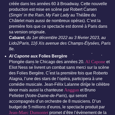
créée dans les années 60 à Broadway. Cette nouvelle
production est mise en scène par Robert Carsen
(
Singin’ in the Rain
,
My Fair Lady
au Théâtre du
Châtelet mais aussi de nombreux opéras). C’est la
première fois que ce spectacle est donné à Paris dans
sa version originale.
Cabaret
,
du 1er décembre 2022 au 3 février 2023, au
Lido2Paris, 116 Xis avenue des Champs-Élysées, Paris
8e.
Al Capone
aux Folies Bergère
Al Capone
Plongée dans le Chicago des années 20.
et
Eliot Ness se livrent un combat sans merci sur la scène
des Folies Bergère. C’est la première fois que Roberto
Alagna, l’une des stars de l’opéra, participera à une
comédie musicale. Jean-Félix Lalanne dirige le célèbre
Anggun
ténor mais aussi la chanteuse
et Bruno
Pelletier (
Notre-Dame-de-Paris
), qui seront
accompagnés d’un orchestre de 8 musiciens. D’un
budget de 5 millions d’euros, le spectacle produit par
Jean-Marc Dumontet
promet d’être l’évènement de la