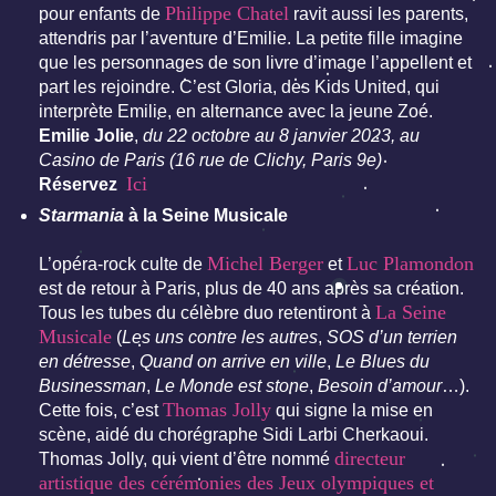
Philippe Chatel
pour enfants de
ravit aussi les parents,
attendris par l’aventure d’Emilie. La petite fille imagine
que les personnages de son livre d’image l’appellent et
part les rejoindre. C’est Gloria, des Kids United, qui
interprète Emilie, en alternance avec la jeune Zoé.
Emilie Jolie
,
du 22 octobre au 8 janvier 2023, au
Casino de Paris (16 rue de Clichy, Paris 9e)
Ici
Réservez
Starmania
à la Seine Musicale
Michel Berger
Luc Plamondon
L’opéra-rock culte de
et
est de retour à Paris, plus de 40 ans après sa création.
La Seine
Tous les tubes du célèbre duo retentiront à
Musicale
(
Les uns contre les autres
,
SOS d’un terrien
en détresse
,
Quand on arrive en ville
,
Le Blues du
Businessman
,
Le Monde est stone
,
Besoin d’amour
…).
Thomas Jolly
Cette fois, c’est
qui signe la mise en
scène, aidé du chorégraphe Sidi Larbi Cherkaoui.
directeur
Thomas Jolly, qui vient d’être nommé
artistique des cérémonies des Jeux olympiques et