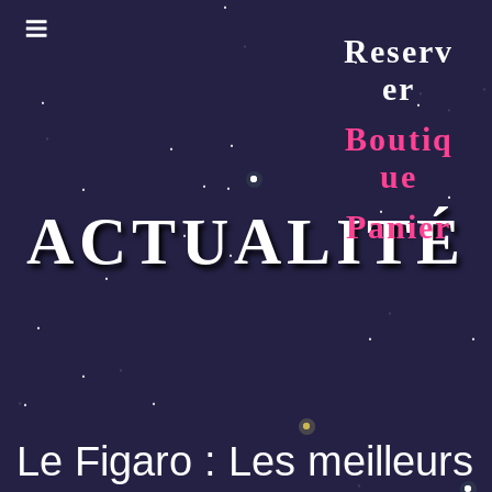
Aller
au
Reserv
contenu
er
principal
M
Boutiq
ue
en
ACTUALITÉ
Panier
u
Le Figaro : Les meilleurs