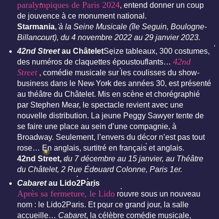
paralympiques de Paris 2024
, entend donner un coup
de jouvence à ce monument national.
Starmania
,
à la Seine Musicale (île Seguin, Boulogne-
Billancourt), du 4 novembre 2022 au 29 janvier 2023.
42nd Street
au Châtelet
Seize tableaux, 300 costumes,
42nd
des numéros de claquettes époustouflants…
Street
, comédie musicale sur les coulisses du show-
business dans le New York des années 30, est présenté
au théâtre du Châtelet. Mis en scène et chorégraphié
par Stephen Mear, le spectacle revient avec une
nouvelle distribution. La jeune Peggy Sawyer tente de
se faire une place au sein d’une compagnie, à
Broadway. Seulement, l’envers du décor n’est pas tout
rose… En anglais, surtitré en français et anglais.
42nd Street,
du 7 décembre au 15 janvier, au Théâtre
du Châtelet, 2 Rue Édouard Colonne, Paris 1er.
Cabaret
au Lido2Paris
Après sa fermeture, le Lido
rouvre sous un nouveau
nom : le Lido2Paris. Et pour ce grand jour, la salle
accueille…
Cabaret
, la célèbre comédie musicale,